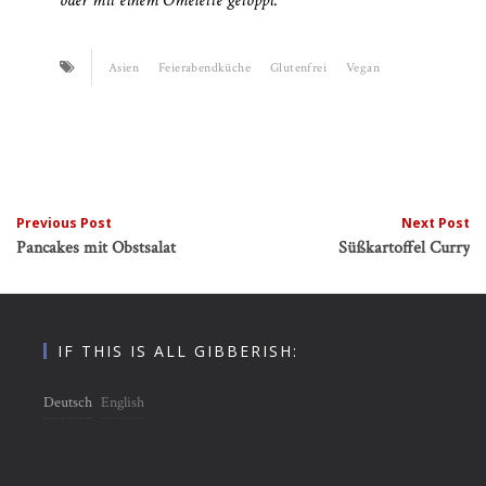
oder mit einem Omelette getoppt.
Asien
Feierabendküche
Glutenfrei
Vegan
Post
Previous Post
Next Post
Pancakes mit Obstsalat
Süßkartoffel Curry
navigation
IF THIS IS ALL GIBBERISH:
Deutsch
English