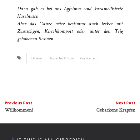
Dazu gab es bei uns Apfelmus und karamellisierte
Haselnüsse.
Aber das Ganze wäre bestimmt auch lecker mit
Zwetschgen, Kirschkompott oder unter den Teig
gehobenen Rosinen
Dessert
Deutsche Küche
Vegetarisch
Post
Previous Post
Next Post
Willkommen!
Gebackene Krapfen
navigation
IF THIS IS ALL GIBBERISH: